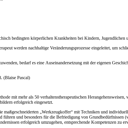
chisch bedingten körperlichen Krankheiten bei Kindern, Jugendlichen 
rapeut werden nachhaltige Veränderungsprozesse eingeleitet, um schlie
uwenden, bedarf es eine Auseinandersetzung mit der eigenen Geschicht
. (Blaise Pascal)
ethode mit mehr als 50 verhaltenstherapeutischen Herangehensweisen, w
ildern erfolgreich eingesetzt.
ie maßgeschneiderten „Werkzeugkoffer“ mit Techniken und individuellen
 führen und besonders für die Befriedigung von Grundbedürfnissen (
it Hindernissen erfolgreich umzugehen, entsprechende Kompetenzen zu e