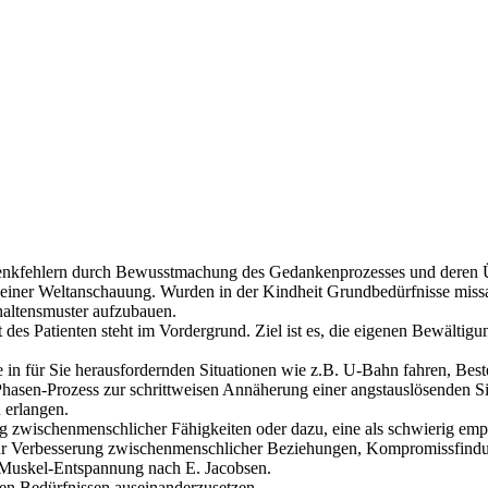
enkfehlern durch Bewusstmachung des Gedankenprozesses und deren 
einer Weltanschauung. Wurden in der Kindheit Grundbedürfnisse missach
rhaltensmuster aufzubauen.
ät des Patienten steht im Vordergrund. Ziel ist es, die eigenen Bewält
Sie in für Sie herausfordernden Situationen wie z.B. U-Bahn fahren, Bes
Phasen-Prozess zur schrittweisen Annäherung einer angstauslösenden Si
 erlangen.
ung zwischenmenschlicher Fähigkeiten oder dazu, eine als schwierig em
zur Verbesserung zwischenmenschlicher Beziehungen, Kompromissfindu
e Muskel-Entspannung nach E. Jacobsen.
nen Bedürfnissen auseinanderzusetzen.