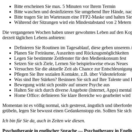
Bitte erscheinen Sie max. 5 Minuten vor Ihrem Termin
Bitte waschen und desinfizieren Sie umgehend Ihre Hände, nach
Bitte tragen Sie im Warteraum eine FFP2-Maske und halten Sie
Während der Sitzungen wird ein Mindestabstand von 2 Metern 
Die vergangenen Wochen haben unser gewohntes Leben auf den Kopf g
derzeit täglichen Lebens anbieten:
Definieren Sie Routinen im Tagesablauf, diese geben unserem All
Planen Sie Freiräume, Auszeiten und Rückzugsmöglichkeiten
Legen Sie bestimmte Zeitfenster für den Medienkonsum fest
Setzen Sie sich Ziele, Lernen Sie beispielsweise etwas Neues
Versuchen Sie die aktuelle Zeit als Chance zur Entschleunigun
Pflegen Sie Ihre sozialen Kontakte, z.B. über Videotelefonie
Was sind Ihre Stärken? Besinnen Sie sich auf Ihre Talente und
Bewegung wirkt sich positiv auf unsere Psyche aus
Halten Sie sich durch diverse Angebote (Internet, Apps) menta
Home Office: definieren Sie klare Bereiche wo gearbeitet wird
Momentan ist es völlig normal, sich gestresst, ängstlich und überford
grübeln, legen Sie bewusst einen Gedankenstopp ein. Sollten Sie sich 
Ich bin für Sie da, auch in Zeiten wie diesen.
Psychotherapie in englischer Sprache — Psychotherapy in Engli