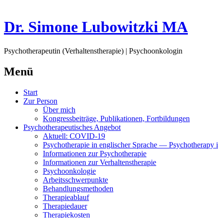
Dr. Simone Lubowitzki MA
Psychotherapeutin (Verhaltenstherapie) | Psychoonkologin
Menü
Springe
Start
zum
Zur Person
Inhalt
Über mich
Kongressbeiträge, Publikationen, Fortbildungen
Psychotherapeutisches Angebot
Aktuell: COVID-19
Psychotherapie in englischer Sprache — Psychotherapy i
Informationen zur Psychotherapie
Informationen zur Verhaltenstherapie
Psychoonkologie
Arbeitsschwerpunkte
Behandlungsmethoden
Therapieablauf
Therapiedauer
Therapiekosten