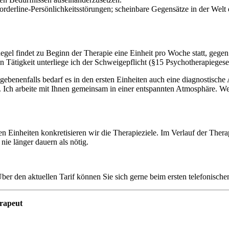
rderline-Persönlichkeitsstörungen; scheinbare Gegensätze in der Welt de
egel findet zu Beginn der Therapie eine Einheit pro Woche statt, gegen
n Tätigkeit unterliege ich der Schweigepflicht (§15 Psychotherapiegeset
gebenenfalls bedarf es in den ersten Einheiten auch eine diagnostisch
. Ich arbeite mit Ihnen gemeinsam in einer entspannten Atmosphäre. Wese
en Einheiten konkretisieren wir die Therapieziele. Im Verlauf der Therap
nie länger dauern als nötig.
Über den aktuellen Tarif können Sie sich gerne beim ersten telefonische
erapeut