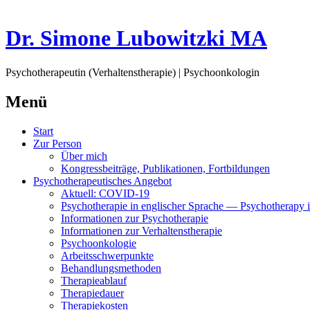
Dr. Simone Lubowitzki MA
Psychotherapeutin (Verhaltenstherapie) | Psychoonkologin
Menü
Springe
Start
zum
Zur Person
Inhalt
Über mich
Kongressbeiträge, Publikationen, Fortbildungen
Psychotherapeutisches Angebot
Aktuell: COVID-19
Psychotherapie in englischer Sprache — Psychotherapy i
Informationen zur Psychotherapie
Informationen zur Verhaltenstherapie
Psychoonkologie
Arbeitsschwerpunkte
Behandlungsmethoden
Therapieablauf
Therapiedauer
Therapiekosten