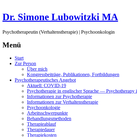
Dr. Simone Lubowitzki MA
Psychotherapeutin (Verhaltenstherapie) | Psychoonkologin
Menü
Springe
Start
zum
Zur Person
Inhalt
Über mich
Kongressbeiträge, Publikationen, Fortbildungen
Psychotherapeutisches Angebot
Aktuell: COVID-19
Psychotherapie in englischer Sprache — Psychotherapy i
Informationen zur Psychotherapie
Informationen zur Verhaltenstherapie
Psychoonkologie
Arbeitsschwerpunkte
Behandlungsmethoden
Therapieablauf
Therapiedauer
Therapiekosten